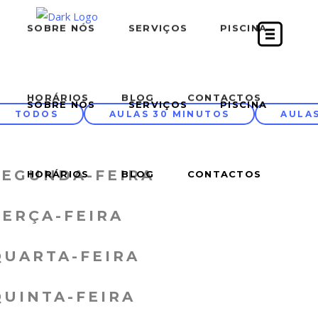
SOBRE NÓS
SERVIÇOS
PISCINA
HORÁRIOS
BLOG
CONTACTOS
SOBRE NÓS
SERVIÇOS
PISCINA
TODOS
AULAS 30 MINUTOS
AULA
SEGUNDA-FEIRA
HORÁRIOS
BLOG
CONTACTOS
TERÇA-FEIRA
QUARTA-FEIRA
QUINTA-FEIRA